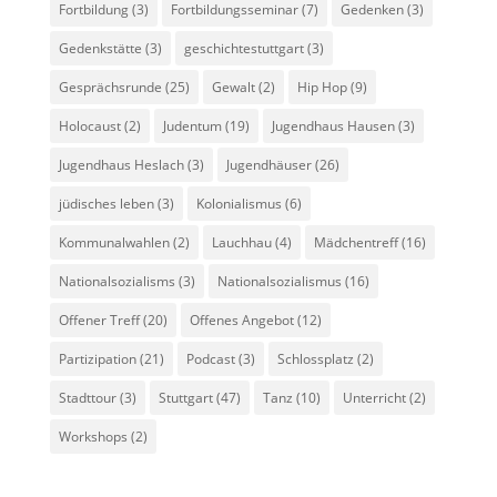
Fortbildung
(3)
Fortbildungsseminar
(7)
Gedenken
(3)
Gedenkstätte
(3)
geschichtestuttgart
(3)
Gesprächsrunde
(25)
Gewalt
(2)
Hip Hop
(9)
Holocaust
(2)
Judentum
(19)
Jugendhaus Hausen
(3)
Jugendhaus Heslach
(3)
Jugendhäuser
(26)
jüdisches leben
(3)
Kolonialismus
(6)
Kommunalwahlen
(2)
Lauchhau
(4)
Mädchentreff
(16)
Nationalsozialisms
(3)
Nationalsozialismus
(16)
Offener Treff
(20)
Offenes Angebot
(12)
Partizipation
(21)
Podcast
(3)
Schlossplatz
(2)
Stadttour
(3)
Stuttgart
(47)
Tanz
(10)
Unterricht
(2)
Workshops
(2)