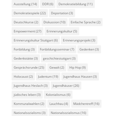
Ausstellung
(14)
DDR
(6)
Demokratiebildung
(11)
Demokratiespiele
(22)
Deportation
(3)
Deutschkurse
(2)
Diskussion
(10)
Einfache Sprache
(2)
Empowerment
(27)
Erinnerungskultur
(5)
Erinnerungskultur Stuttgart
(6)
Erinnerungsprojekt
(3)
Fortbildung
(3)
Fortbildungsseminar
(7)
Gedenken
(3)
Gedenkstätte
(3)
geschichtestuttgart
(3)
Gesprächsrunde
(25)
Gewalt
(2)
Hip Hop
(9)
Holocaust
(2)
Judentum
(19)
Jugendhaus Hausen
(3)
Jugendhaus Heslach
(3)
Jugendhäuser
(26)
jüdisches leben
(3)
Kolonialismus
(6)
Kommunalwahlen
(2)
Lauchhau
(4)
Mädchentreff
(16)
Nationalsozialisms
(3)
Nationalsozialismus
(16)