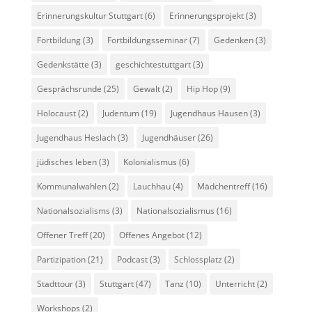
Erinnerungskultur Stuttgart
(6)
Erinnerungsprojekt
(3)
Fortbildung
(3)
Fortbildungsseminar
(7)
Gedenken
(3)
Gedenkstätte
(3)
geschichtestuttgart
(3)
Gesprächsrunde
(25)
Gewalt
(2)
Hip Hop
(9)
Holocaust
(2)
Judentum
(19)
Jugendhaus Hausen
(3)
Jugendhaus Heslach
(3)
Jugendhäuser
(26)
jüdisches leben
(3)
Kolonialismus
(6)
Kommunalwahlen
(2)
Lauchhau
(4)
Mädchentreff
(16)
Nationalsozialisms
(3)
Nationalsozialismus
(16)
Offener Treff
(20)
Offenes Angebot
(12)
Partizipation
(21)
Podcast
(3)
Schlossplatz
(2)
Stadttour
(3)
Stuttgart
(47)
Tanz
(10)
Unterricht
(2)
Workshops
(2)