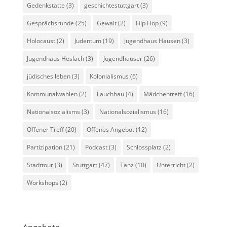
Gedenkstätte
(3)
geschichtestuttgart
(3)
Gesprächsrunde
(25)
Gewalt
(2)
Hip Hop
(9)
Holocaust
(2)
Judentum
(19)
Jugendhaus Hausen
(3)
Jugendhaus Heslach
(3)
Jugendhäuser
(26)
jüdisches leben
(3)
Kolonialismus
(6)
Kommunalwahlen
(2)
Lauchhau
(4)
Mädchentreff
(16)
Nationalsozialisms
(3)
Nationalsozialismus
(16)
Offener Treff
(20)
Offenes Angebot
(12)
Partizipation
(21)
Podcast
(3)
Schlossplatz
(2)
Stadttour
(3)
Stuttgart
(47)
Tanz
(10)
Unterricht
(2)
Workshops
(2)