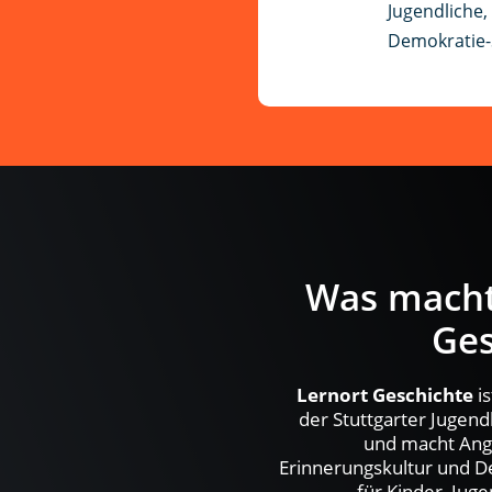
Jugendliche
,
Demokratie-
Was macht
Ges
Lernort Geschichte
is
der Stuttgarter Jugend
und macht Ang
Erinnerungskultur und D
für Kinder, Jug