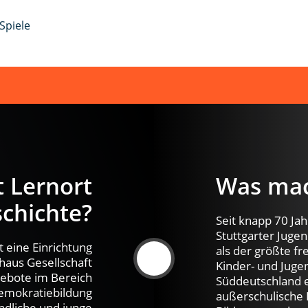
Spiele
 Lernort
Was mach
chichte?
Seit knapp 70 Jah
Stuttgarter Jugen
t eine Einrichtung
als der größte fr
haus Gesellschaft
Kinder- und Jugen
ebote im Bereich
Süddeutschland e
emokratiebildung
außerschulische F
endliche und junge