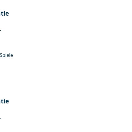
tie
r
Spiele
tie
r