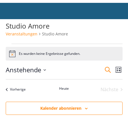
Studio Amore
Veranstaltungen
Studio Amore
Veranstaltungen
Es wurden keine Ergebnisse gefunden.
Hinweis
Veranst
Ver
Anstehende
Suche
Liste
Ans
Suche
Datum
Nav
und
wählen.
Heute
Nächste
Veranstaltungen
Vorherige
Ansicht
Veranst
Navigat
Kalender abonnieren