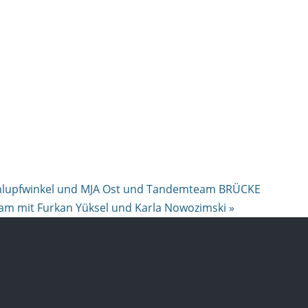
 Schlupfwinkel und MJA Ost und Tandemteam BRÜCKE
am mit Furkan Yüksel und Karla Nowozimski
»