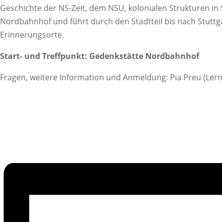
Geschichte der NS-Zeit, dem NSU, kolonialen Strukturen i
Nordbahnhof und führt durch den Stadtteil bis nach Stuttg
Erinnerungsorte.
Start- und Treffpunkt: Gedenkstätte Nordbahnhof
Fragen, weitere Information und Anmeldung: Pia Preu (Ler