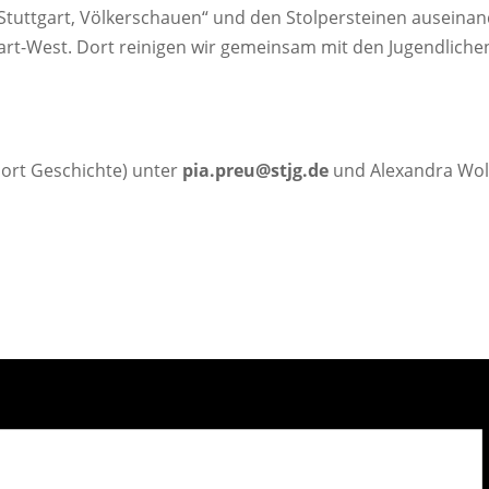
n Stuttgart, Völkerschauen“ und den Stolpersteinen ausein
art-West. Dort reinigen wir gemeinsam mit den Jugendlichen
nort Geschichte) unter
pia.preu@stjg.de
und Alexandra Wol