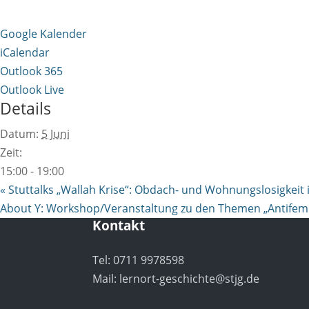
Google Kalender
iCalendar
Outlook 365
Outlook Live
Details
Datum:
5 Juni
Zeit:
15:00 - 19:00
«
Stuttalks „Wallah Krise“: Obdach- und Wohnungslosigkeit
About Y: Workshop/Veranstaltung zu den Themen „Antifem
Kontakt
Tel: 0711 9978598
Mail:
lernort-geschichte@stjg.de